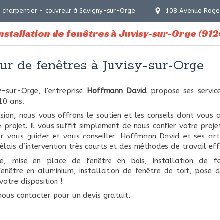
 charpentier - couvreur à Savigny-sur-Orge
108 Avenue Roge
nstallation de fenêtres à Juvisy-sur-Orge (912
eur de fenêtres à Juvisy-sur-Orge
-sur-Orge, l'entreprise
Hoffmann David
propose ses servic
10 ans.
ion, nous vous offrons le soutien et les conseils dont vous 
e projet. Il vous suffit simplement de nous confier votre proj
r vous guider et vous conseiller. Hoffmann David et ses arti
lais d’intervention très courts et des méthodes de travail eff
e, mise en place de fenêtre en bois, installation de fe
fenêtre en aluminium, installation de fenêtre de toit, pose d
otre disposition !
nous contacter pour un devis gratuit.