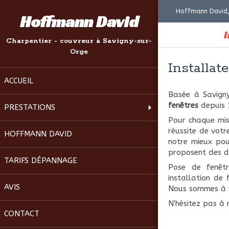
Hoffmann David,
Hoffmann David
I
Charpentier - couvreur à Savigny-sur-
Orge
Installat
ACCUEIL
Basée à Savigny
fenêtres
depuis 
PRESTATIONS
Pour chaque miss
réussite de votr
HOFFMANN DAVID
notre mieux pou
proposent des dé
TARIFS DÉPANNAGE
Pose de fenêtr
installation de 
AVIS
Nous sommes à v
N'hésitez pas à 
CONTACT