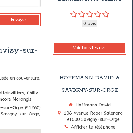
Envoyer
0 avis
uvisy-sur-
Voir tous les avis
HOFFMANN DAVID À
lisée en
couverture
,
SAVIGNY-SUR-ORGE
llainvilliers
,
Chilly-
ncore
Morangis
.
Hoffmann David
y-sur-Orge
(91260)
108 Avenue Roger Salengro
, Savigny-sur-Orge,
91600
Savigny-sur-Orge
Afficher le téléphone