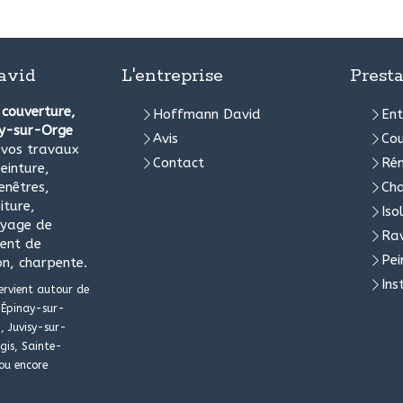
avid
L'entreprise
Presta
e
couverture,
Hoffmann David
Ent
ny-sur-Orge
Avis
Cou
s vos travaux
Contact
Rén
einture,
enêtres,
Ch
iture,
Iso
oyage de
Ra
ment de
Pei
on, charpente.
Ins
ervient autour de
Épinay-sur-
, Juvisy-sur-
gis, Sainte-
ou encore