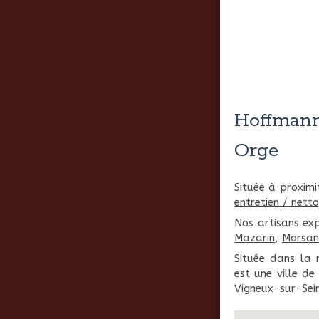
Hoffmann 
Orge
Située à proxim
entretien / nett
Nos artisans ex
Mazarin
,
Morsan
Située dans la 
est une ville d
Vigneux-sur-Sei