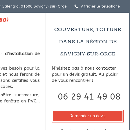
r Salengro, 91600 Savigny-sur-Orge
Afficher le téléphone
60)
COUVERTURE, TOITURE
DANS LA RÉGION DE
SAVIGNY-SUR-ORGE
es
d'installation de
avez besoin pour la
N'hésitez pas à nous contacter
et et nous ferons de
pour un devis gratuit. Au plaisir
sans certifiés vous
de vous rencontrer !
icaces.
06 29 41 49 08
nêtre sur-mesure,
e fenêtre en PVC...
Demander un devis