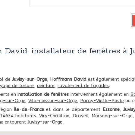
David, installateur de fenêtres à J
ité de
Juvisy-sur-Orge
,
Hoffmann David
est également spécia
oyage de toiture
,
peinture
,
ravalement de façades
.
perts en
installation de fenêtres
interviennent également en
Ba
g-sur-Orge
,
Villemoisson-sur-Orge
,
Paray-Vieille-Poste
ou e
région
Île-de-France
et dans le département
Essonne
,
Juvis
e 14634 habitants. Viry-Châtillon, Draveil, Morsang-sur-Orge
ne entourent
Juvisy-sur-Orge
.