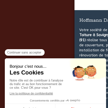
Hoffmann D
Votre société d
Toiture à Savig
(91)
réalise tou
de couverture, p
installation de f
rénovation de to
entretien / nett
toiture, ravale
façades, isolati
Hoffmann David
int
Morsang-sur-Orge, 
Orge, Viry-Châtillon
Orge, Grigny, Moran
Geneviève-des-Bois 
Longjumeau.