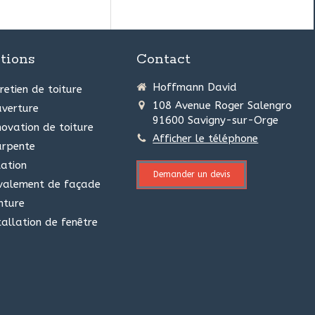
tions
Contact
Hoffmann David
retien de toiture
108 Avenue Roger Salengro
verture
91600
Savigny-sur-Orge
ovation de toiture
Afficher le téléphone
arpente
lation
Demander un devis
valement de façade
nture
tallation de fenêtre