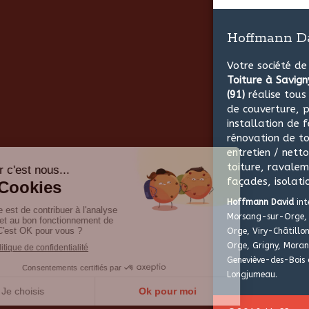
Hoffmann D
Votre société d
Toiture à Savig
(91)
réalise tou
de couverture, p
installation de f
rénovation de to
entretien / nett
toiture, ravale
façades, isolati
Hoffmann David
int
Morsang-sur-Orge, 
Orge, Viry-Châtillon
Orge, Grigny, Moran
Geneviève-des-Bois 
Longjumeau.