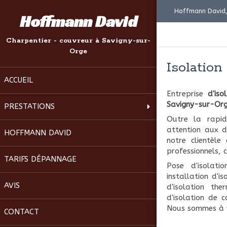
Hoffmann David,
Hoffmann David
Charpentier - couvreur à Savigny-sur-
Orge
Isolation
ACCUEIL
Entreprise
d'isol
Savigny-sur-Org
PRESTATIONS
Outre la rapid
attention aux d
HOFFMANN DAVID
notre clientèle
professionnels, co
TARIFS DÉPANNAGE
Pose d'isolatio
installation d'i
AVIS
d'isolation th
d'isolation de 
Nous sommes à v
CONTACT