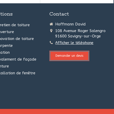
tions
Contact
Hoffmann David
retien de toiture
108 Avenue Roger Salengro
verture
91600
Savigny-sur-Orge
ovation de toiture
Afficher le téléphone
arpente
lation
Demander un devis
valement de façade
nture
tallation de fenêtre