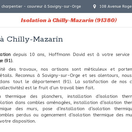
 charpentier - couvreur à Savigny-sur-Orge
108 Avenue Roge
Isolation à Chilly-Mazarin (91380)
 à Chilly-Mazarin
ation
depuis 10 ans, Hoffmann David est à votre service 
e (91)
.
ité des travaux, nos artisans sont méticuleux et portent
étails. Reconnus à Savigny-sur-Orge et ses alentours, nous 
 dans tout le département (91). La satisfaction de nos clie
llectivités) est le fruit d'un travail bien fait.
n thermique des planchers, installation d'isolation ther
solation dans combles aménagées, installation d'isolation ther
ermique des murs, pose d'installation d'isolation thermi
combles perdus ou agencement d'isolation thermique des murs
otre disposition.