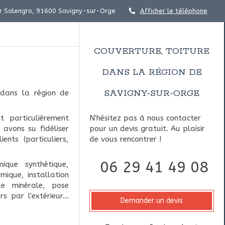
r Salengro, 91600 Savigny-sur-Orge
Afficher le téléphone
COUVERTURE, TOITURE
DANS LA RÉGION DE
SAVIGNY-SUR-ORGE
dans la région de
 particulièrement
N'hésitez pas à nous contacter
avons su fidéliser
pour un devis gratuit. Au plaisir
nts (particuliers,
de vous rencontrer !
06 29 41 49 08
mique synthétique,
mique, installation
que minérale, pose
 par l'extérieur...
Demander un devis