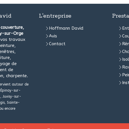
avid
L'entreprise
Presta
e
couverture,
Hoffmann David
Ent
ny-sur-Orge
Avis
Cou
s vos travaux
Contact
Rén
einture,
enêtres,
Ch
iture,
Iso
oyage de
Ra
ment de
Pei
on, charpente.
Ins
ervient autour de
Épinay-sur-
, Juvisy-sur-
gis, Sainte-
ou encore