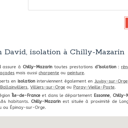
 David, isolation à Chilly-Mazarin
d
assure à
Chilly-Mazarin
toutes prestations
d'Isolation
:
rén
façades
mais aussi
charpente
ou
peinture
.
perts en
isolation
interviennent également en
Juvisy-sur-Orge
,
Ballainvilliers
,
Villiers-sur-Orge
ou
Paray-Vieille-Poste
.
région
Île-de-France
et dans le département
Essonne
,
Chilly-
484 habitants.
Chilly-Mazarin
est située à proximité de Lon
u ou Épinay-sur-Orge.