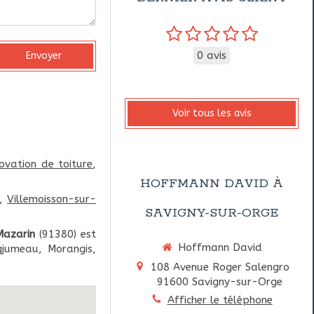
0 avis
Envoyer
Voir tous les avis
ovation de toiture
,
HOFFMANN DAVID À
,
Villemoisson-sur-
SAVIGNY-SUR-ORGE
Mazarin
(91380) est
Hoffmann David
gjumeau, Morangis,
108 Avenue Roger Salengro
91600
Savigny-sur-Orge
Afficher le téléphone