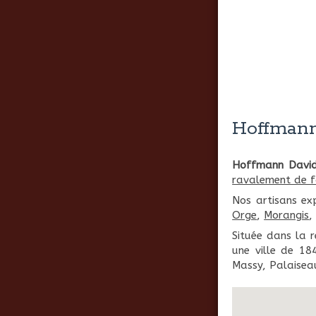
Hoffmann
Hoffmann Davi
ravalement de 
Nos artisans ex
Orge
,
Morangis
Située dans la 
une ville de 18
Massy, Palaisea