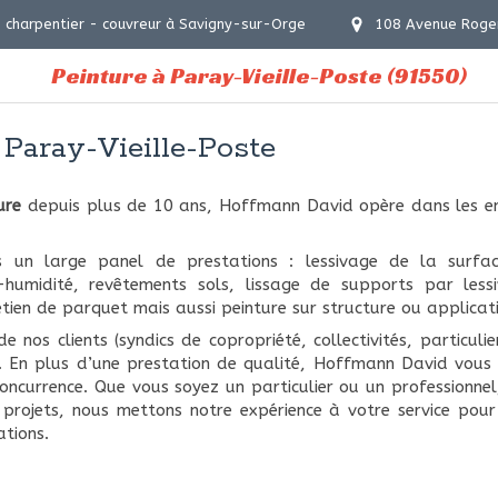
 charpentier - couvreur à Savigny-sur-Orge
108 Avenue Roge
Peinture à Paray-Vieille-Poste (91550)
 Paray-Vieille-Poste
ure
depuis plus de 10 ans, Hoffmann David opère dans les e
 un large panel de prestations : lessivage de la surfac
-humidité, revêtements sols, lissage de supports par less
etien de parquet mais aussi peinture sur structure ou applicat
e nos clients (syndics de copropriété, collectivités, particulier
it. En plus d’une prestation de qualité, Hoffmann David vous
oncurrence. Que vous soyez un particulier ou un professionnel,
s projets, nous mettons notre expérience à votre service pou
ations.