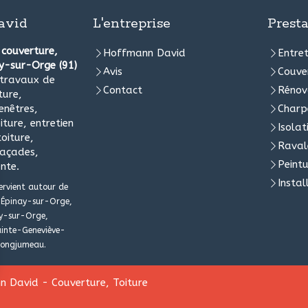
avid
L'entreprise
Presta
e
couverture,
Hoffmann David
Entret
ny-sur-Orge (91)
Avis
Couve
 travaux de
Contact
Rénov
ture,
enêtres,
Charp
iture, entretien
Isolat
oiture,
Raval
façades,
Peintu
ente.
Instal
ervient autour de
Épinay-sur-Orge,
sy-sur-Orge,
ainte-Geneviève-
Longjumeau.
 David - Couverture, Toiture