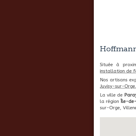
Hoffmann 
Située à prox
installation de 
Nos artisans ex
Juvisy-sur-Orge
La ville de
Paray
la région
Île-de
sur-Orge, Ville