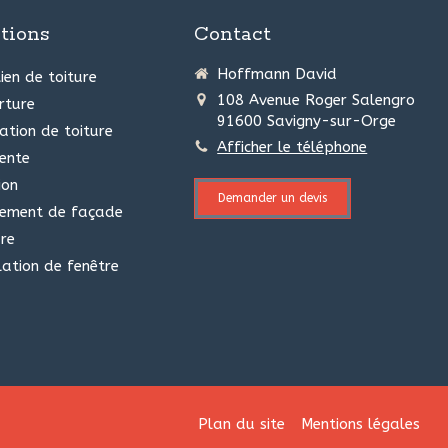
tions
Contact
Hoffmann David
ien de toiture
108 Avenue Roger Salengro
rture
91600
Savigny-sur-Orge
ation de toiture
Afficher le téléphone
ente
ion
Demander un devis
ement de façade
re
lation de fenêtre
Plan du site
Mentions légales