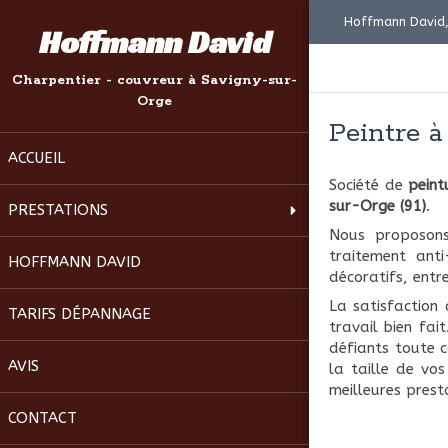
Hoffmann David,
Hoffmann David
Charpentier - couvreur à Savigny-sur-
Orge
Peintre à
ACCUEIL
Société de
peint
sur-Orge (91)
.
PRESTATIONS
Nous proposons
traitement anti
HOFFMANN DAVID
décoratifs, entr
La satisfaction d
TARIFS DÉPANNAGE
travail bien fa
défiants toute c
AVIS
la taille de vo
meilleures prest
CONTACT