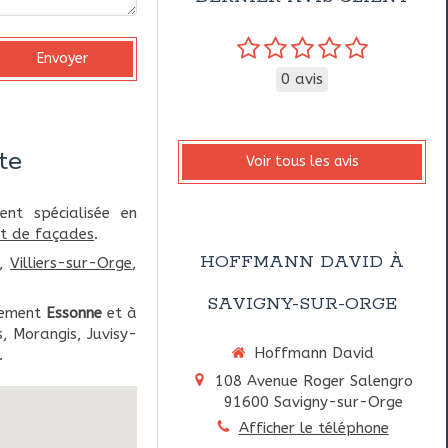
Envoyer
0 avis
te
Voir tous les avis
nt spécialisée en
t de façades
.
HOFFMANN DAVID À
,
Villiers-sur-Orge
,
SAVIGNY-SUR-ORGE
tement
Essonne
et à
, Morangis, Juvisy-
Hoffmann David
.
108 Avenue Roger Salengro
91600
Savigny-sur-Orge
Afficher le téléphone