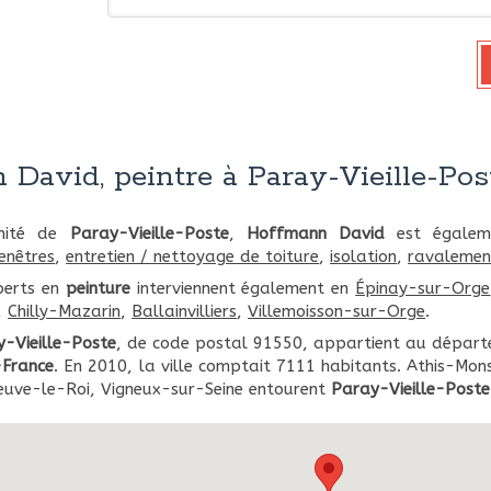
David, peintre à Paray-Vieille-Pos
imité de
Paray-Vieille-Poste
,
Hoffmann David
est égaleme
fenêtres
,
entretien / nettoyage de toiture
,
isolation
,
ravalemen
perts en
peinture
interviennent également en
Épinay-sur-Orge
,
Chilly-Mazarin
,
Ballainvilliers
,
Villemoisson-sur-Orge
.
-Vieille-Poste
, de code postal 91550, appartient au dépar
-France
. En 2010, la ville comptait 7111 habitants. Athis-Mons
neuve-le-Roi, Vigneux-sur-Seine entourent
Paray-Vieille-Poste