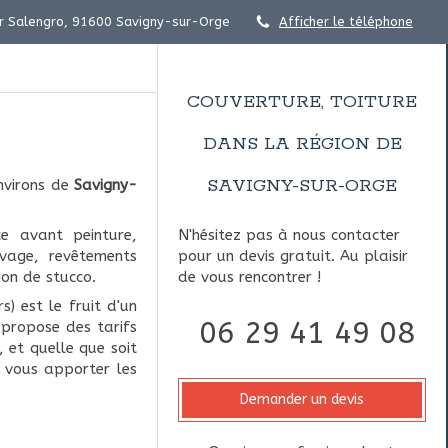
r Salengro, 91600 Savigny-sur-Orge
Afficher le téléphone
COUVERTURE, TOITURE
DANS LA RÉGION DE
SAVIGNY-SUR-ORGE
nvirons de
Savigny-
e avant peinture,
N'hésitez pas à nous contacter
ivage, revêtements
pour un devis gratuit. Au plaisir
ion de stucco.
de vous rencontrer !
s) est le fruit d'un
06 29 41 49 08
 propose des tarifs
 et quelle que soit
r vous apporter les
Demander un devis