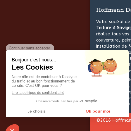
Hoffmann D
Votre société d
Toiture à Savig
réalise tous vos
couverture, pein
installation de f
rénovation de to
/ nettoyage de t
ravalement de 
isolation, charp
Hoffmann David
int
Morsang-sur-Orge, 
Viry-Châtillon, Juvi
Grigny, Morangis, S
des-Bois ou encore 
©2018 Hoffmann