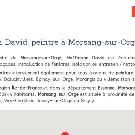
 David, peintre à Morsang-sur-Or
imité de
Morsang-sur-Orge
,
Hoffmann David
est égaleme
façades
,
installation de fenêtres
,
isolation
ou
entretien / nett
ntres
interviennent également pour tous travaux de
peinture
e
,
Ballainvilliers
,
Épinay-sur-Orge
,
Morangis
ou
Villemoisson-
région
Île-de-France
et dans le département
Essonne
,
Morsan
 20944 habitants.
Morsang-sur-Orge
est située à proximité d
 Viry-Châtillon, Juvisy-sur-Orge ou Grigny.