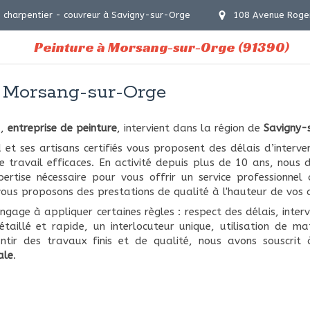
 charpentier - couvreur à Savigny-sur-Orge
108 Avenue Roge
Peinture à Morsang-sur-Orge (91390)
à Morsang-sur-Orge
d,
entreprise de peinture
, intervient dans la région de
Savigny-
t ses artisans certifiés vous proposent des délais d’interven
 travail efficaces. En activité depuis plus de 10 ans, nous 
pertise nécessaire pour vous offrir un service professionnel
ous proposons des prestations de qualité à l'hauteur de vos 
engage à appliquer certaines règles : respect des délais, inter
étaillé et rapide, un interlocuteur unique, utilisation de ma
tir des travaux finis et de qualité, nous avons souscrit 
ale
.