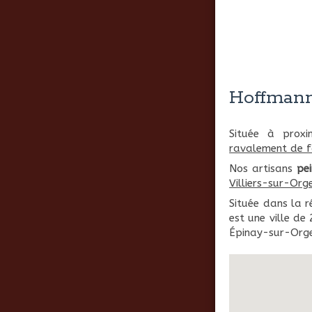
Hoffmann
Située à prox
ravalement de 
Nos artisans
pei
Villiers-sur-Org
Située dans la 
est une ville de
Épinay-sur-Orge,