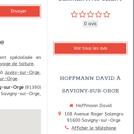
Envoyer
0 avis
ge
Voir tous les avis
nt spécialisée en
oyage de toiture
.
à
Juvisy-sur-Orge
,
HOFFMANN DAVID À
sur-Orge
.
g-sur-Orge
(91390)
SAVIGNY-SUR-ORGE
e Savigny-sur-Orge,
Hoffmann David
108 Avenue Roger Salengro
91600
Savigny-sur-Orge
Afficher le téléphone