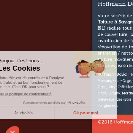
Hoffmann D
Votre société d
Toiture à Savig
(91)
réalise tou
de couverture, p
installation de f
rénovation de to
entretien / nett
toiture, ravale
façades, isolati
Hoffmann David
int
Morsang-sur-Orge, 
Orge, Viry-Châtillon
Orge, Grigny, Moran
Geneviève-des-Bois 
Longjumeau.
©2018 Hoffmann