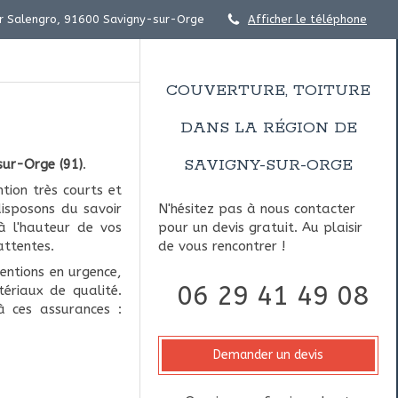
r Salengro, 91600 Savigny-sur-Orge
Afficher le téléphone
COUVERTURE, TOITURE
DANS LA RÉGION DE
SAVIGNY-SUR-ORGE
sur-Orge (91)
.
tion très courts et
disposons du savoir
N'hésitez pas à nous contacter
 à l'hauteur de vos
pour un devis gratuit. Au plaisir
attentes.
de vous rencontrer !
ventions en urgence,
06 29 41 49 08
tériaux de qualité.
à ces assurances :
Demander un devis