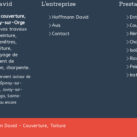
avid
L'entreprise
Presta
e
couverture,
Hoffmann David
Ent
ny-sur-Orge
Avis
Cou
s vos travaux
Contact
Rén
einture,
enêtres,
Ch
iture,
Iso
oyage de
Ra
ment de
Pei
on, charpente.
Ins
ervient autour de
Épinay-sur-
, Juvisy-sur-
gis, Sainte-
ou encore
 David - Couverture, Toiture