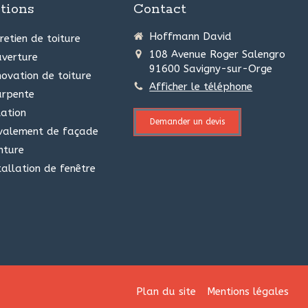
tions
Contact
Hoffmann David
retien de toiture
108 Avenue Roger Salengro
verture
91600
Savigny-sur-Orge
ovation de toiture
Afficher le téléphone
arpente
lation
Demander un devis
valement de façade
nture
tallation de fenêtre
Plan du site
Mentions légales